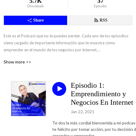
5.7K
37
Downloads
Episodes
Share
RSS
Este es el Podcast que no te puedes perder. Cada uno de los episodios 
viene cargado de importante información que te muestra cómo 
emprender en el mundo de los negocios por Internet.

Show more >>
Escúchalo, Descárgalo, Aprende, Emprende y Comparte.

-Luis Lorenzo Rivera Sevilla.
Episodio 1:
Emprendimiento y
Negocios En Internet
Jan 22, 2021
Te doy la más cordial bienvenida a mi podcas
te felicito por tomar acción, por tu decisión 
aprender y emprender.