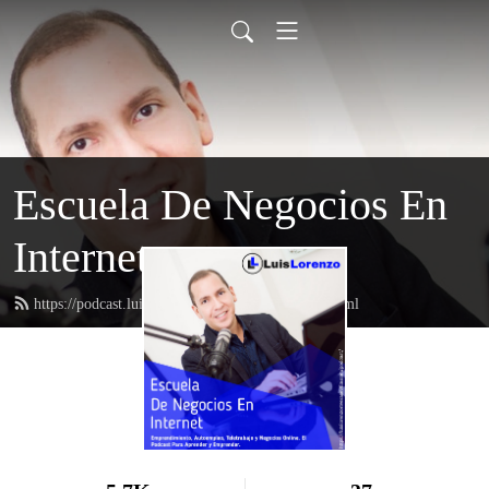
Escuela De Negocios En
Internet
https://podcast.luislorenzoriverasevilla.com/feed.xml