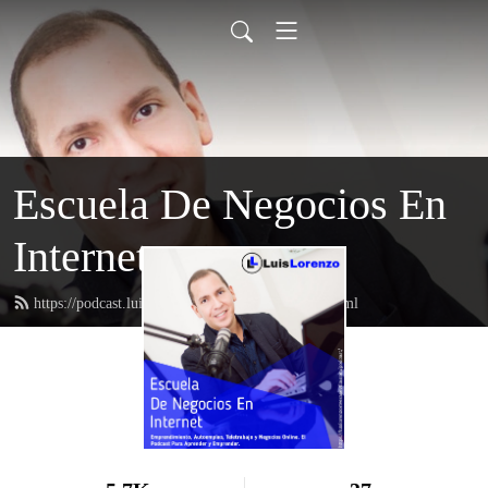
Escuela De Negocios En
Internet
https://podcast.luislorenzoriverasevilla.com/feed.xml