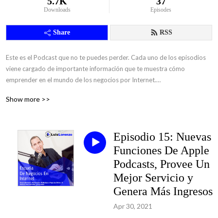
5.7K
37
Downloads
Episodes
Share
RSS
Este es el Podcast que no te puedes perder. Cada uno de los episodios 
viene cargado de importante información que te muestra cómo 
emprender en el mundo de los negocios por Internet.

Show more >>
Escúchalo, Descárgalo, Aprende, Emprende y Comparte.

-Luis Lorenzo Rivera Sevilla.
Episodio 15: Nuevas
Funciones De Apple
Podcasts, Provee Un
Mejor Servicio y
Genera Más Ingresos
Apr 30, 2021