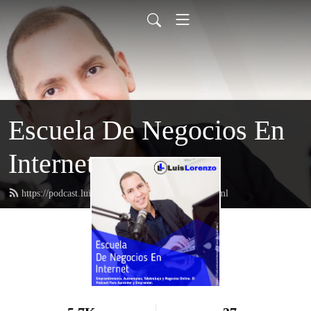
Escuela De Negocios En
Internet
https://podcast.luislorenzoriverasevilla.com/feed.xml