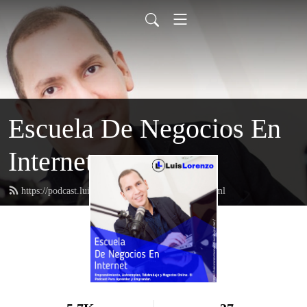
Escuela De Negocios En
Internet
https://podcast.luislorenzoriverasevilla.com/feed.xml